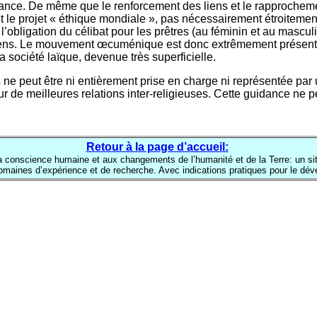
ance. De même que le renforcement des liens et le rapprochement
et le projet « éthique mondiale », pas nécessairement étroitemen
l’obligation du célibat pour les prêtres (au féminin et au mascul
iens. Le mouvement œcuménique est donc extrêmement présent et 
a société laïque, devenue très superficielle.
e peut être ni entièrement prise en charge ni représentée par u
 de meilleures relations inter-religieuses. Cette guidance ne p
Retour à la page d’accueil:
la conscience humaine et aux changements de l’humanité et de la Terre: un si
omaines d’expérience et de recherche. Avec indications pratiques pour le dé