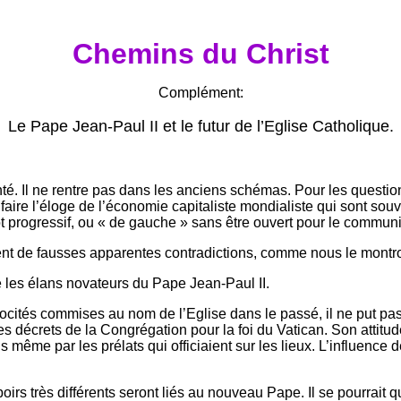
Chemins du Christ
Complément:
Le Pape Jean-Paul II et le futur de l’Eglise Catholique.
nté. Il ne rentre pas dans les anciens schémas. Pour les questions
e l’éloge de l’économie capitaliste mondialiste qui sont souvent li
 plutôt progressif, ou « de gauche » sans être ouvert pour le comm
 de fausses apparentes contradictions, comme nous le montron
né les élans novateurs du Pape Jean-Paul II.
ités commises au nom de l’Eglise dans le passé, il ne put pas al
des décrets de la Congrégation pour la foi du Vatican. Son attit
s même par les prélats qui officiaient sur les lieux. L’influence
poirs très différents seront liés au nouveau Pape. Il se pourrait 