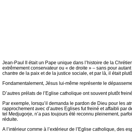
Jean-Paul II était un Pape unique dans l’histoire de la Chrétie
extrêmement conservateur ou « de droite » – sans pour autant fair
chantre de la paix et de la justice sociale, et par là, il était
Fondamentalement, Jésus lui-même représente le dépassement
D’autres prélats de l’Eglise catholique ont souvent plutôt frei
Par exemple, lorsqu’il demanda le pardon de Dieu pour les atroc
rapprochement avec d’autres Eglises fut freiné et affaibli par 
tel Medjugorje, n’a pas toujours été reconnu pleinement, parfoi
réduite.
A l’intérieur comme à l’extérieur de l’Eglise catholique, des es